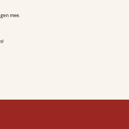
ingen mee.
s!